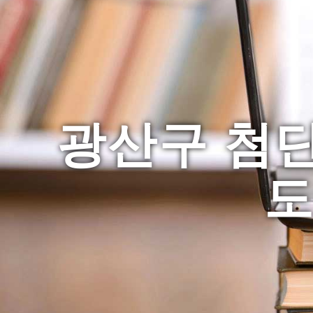
광산구 첨단
도