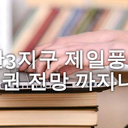
3지구 제일풍경
권 전망 까지