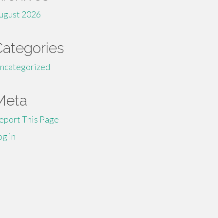
ugust 2026
Categories
ncategorized
Meta
eport This Page
og in