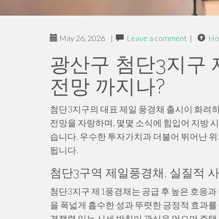
May 26, 2026
|
Leave a comment
|
Ho
광산구 첨단3지구 
전망 까지나?
첨단3지구의 대표 제일 풍경채 출시이 화려하
전망을 자랑하며, 몇몇 소식에 힘입어 지방 
습니다. 우수한 투자가치과 더불어 뛰어난 
됩니다.
첨단3구역 제일풍경채, 실질적 
첨단3지구 제1풍경채는 공급 후 높은 호응과
을 폭넓게 흡수한 성과 뚜렷한 긍정적 효과를
경쟁력 있는 시세 방침이 관심을 얻으며 주