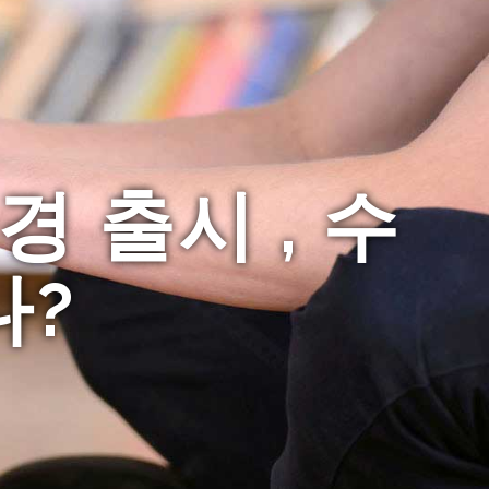
 출시 , 수
나?